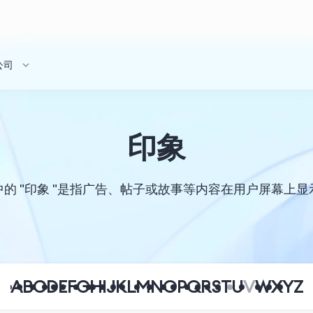
公司
印象
的 "印象 "是指广告、帖子或故事等内容在用户屏幕上
A
B
C
D
E
F
G
H
I
J
K
L
M
N
O
P
Q
R
S
T
U
V
W
X
Y
Z