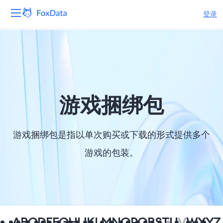
登录
平台
产品
解决方案
游戏捆绑包
资源
游戏捆绑包是指以单次购买或下载的形式提供多个
定价
游戏的包装。
公司
A
B
C
D
E
F
G
H
I
J
K
L
M
N
O
P
Q
R
S
T
U
V
W
X
Y
Z