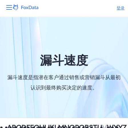
登录
平台
产品
解决方案
漏斗速度
资源
漏斗速度是指潜在客户通过销售或营销漏斗从最初
定价
认识到最终购买决定的速度。
公司
A
B
C
D
E
F
G
H
I
J
K
L
M
N
O
P
Q
R
S
T
U
V
W
X
Y
Z