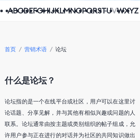
A
B
C
D
E
F
G
H
I
J
K
L
M
N
O
P
Q
R
S
T
U
V
W
X
Y
Z
首页
/
营销术语
/
论坛
什么是论坛？
论坛指的是一个在线平台或社区，用户可以在这里讨
论话题、分享见解，并与其他有相似兴趣或问题的人
联系。论坛通常由按主题或类别组织的帖子组成，允
许用户参与正在进行的对话并为社区的共同知识做出