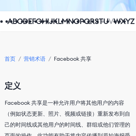
A
B
C
D
E
F
G
H
I
J
K
L
M
N
O
P
Q
R
S
T
U
V
W
X
Y
Z
首页
/
营销术语
/
Facebook 共享
定义
Facebook 共享是一种允许用户将其他用户的内容
（例如状态更新、照片、视频或链接）重新发布到自
己的时间线或其他用户的时间线、群组或他们管理的
页面的操作。此功能有助于将内容传播到原始海报受