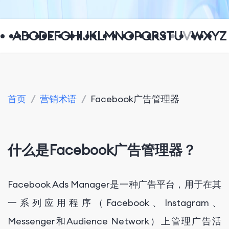
A
B
C
D
E
F
G
H
I
J
K
L
M
N
O
P
Q
R
S
T
U
V
W
X
Y
Z
首页
/
营销术语
/
Facebook广告管理器
什么是Facebook广告管理器？
Facebook Ads Manager是一种广告平台，用于在其
一系列应用程序（Facebook、Instagram、
Messenger和Audience Network）上管理广告活