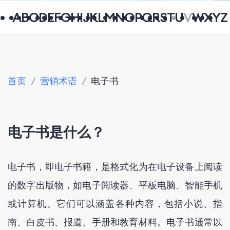
A
B
C
D
E
F
G
H
I
J
K
L
M
N
O
P
Q
R
S
T
U
V
W
X
Y
Z
首页
/
营销术语
/
电子书
电子书是什么？
电子书，即电子书籍，是格式化为在电子设备上阅读
的数字出版物，如电子阅读器、平板电脑、智能手机
或计算机。它们可以涵盖各种内容，包括小说、指
南、白皮书、报道、手册和教育材料。电子书通常以