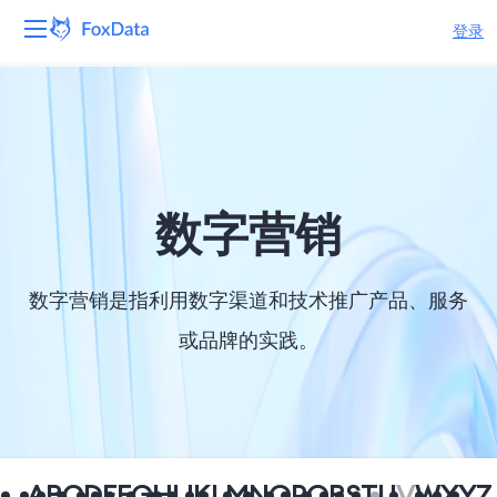
登录
平台
产品
解决方案
数字营销
资源
数字营销是指利用数字渠道和技术推广产品、服务
定价
或品牌的实践。
公司
A
B
C
D
E
F
G
H
I
J
K
L
M
N
O
P
Q
R
S
T
U
V
W
X
Y
Z