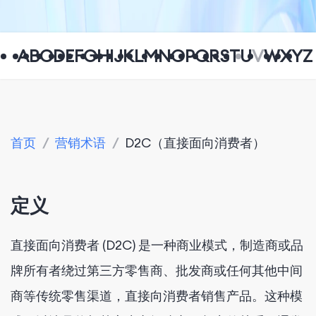
A
B
C
D
E
F
G
H
I
J
K
L
M
N
O
P
Q
R
S
T
U
V
W
X
Y
Z
首页
/
营销术语
/
D2C（直接面向消费者）
定义
直接面向消费者 (D2C) 是一种商业模式，制造商或品
牌所有者绕过第三方零售商、批发商或任何其他中间
商等传统零售渠道，直接向消费​​者销售产品。这种模