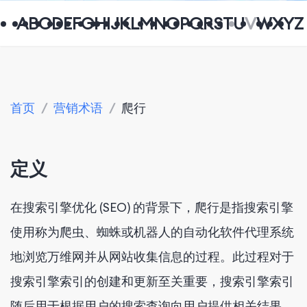
A
B
C
D
E
F
G
H
I
J
K
L
M
N
O
P
Q
R
S
T
U
V
W
X
Y
Z
首页
/
营销术语
/
爬行
定义
在搜索引擎优化 (SEO) 的背景下，爬行是指搜索引擎
使用称为爬虫、蜘蛛或机器人的自动化软件代理系统
地浏览万维网并从网站收集信息的过程。此过程对于
搜索引擎索引的创建和更新至关重要，搜索引擎索引
随后用于根据用户的搜索查询向用户提供相关结果。