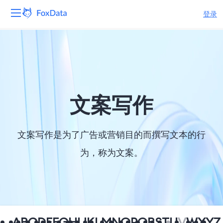
登录
平台
产品
解决方案
文案写作
资源
文案写作是为了广告或营销目的而撰写文本的行
定价
为，称为文案。
公司
A
B
C
D
E
F
G
H
I
J
K
L
M
N
O
P
Q
R
S
T
U
V
W
X
Y
Z