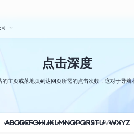
公司
点击深度
站的主页或落地页到达网页所需的点击次数，这对于导航
A
B
C
D
E
F
G
H
I
J
K
L
M
N
O
P
Q
R
S
T
U
V
W
X
Y
Z