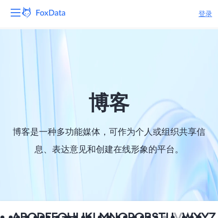
登录
平台
产品
解决方案
博客
资源
博客是一种多功能媒体，可作为个人或组织共享信
定价
息、表达意见和创建在线形象的平台。
公司
A
B
C
D
E
F
G
H
I
J
K
L
M
N
O
P
Q
R
S
T
U
V
W
X
Y
Z