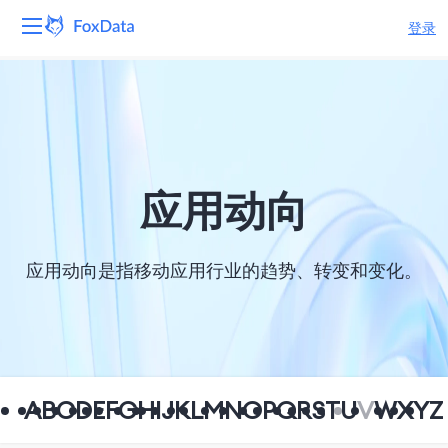
登录
平台
产品
解决方案
应用动向
资源
应用动向是指移动应用行业的趋势、转变和变化。
定价
公司
A
B
C
D
E
F
G
H
I
J
K
L
M
N
O
P
Q
R
S
T
U
V
W
X
Y
Z