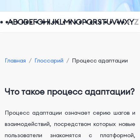
A
B
C
D
E
F
G
H
I
J
K
L
M
N
O
P
Q
R
S
T
U
V
W
X
Y
Z
Главная
/
Глоссарий
/
Процесс адаптации
Что такое процесс адаптации?
Процесс адаптации означает серию шагов и
взаимодействий, посредством которых новые
пользователи знакомятся с платформой,