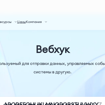
есурсы
Цены
Компания
Вебхук
пользуемый для отправки данных, управляемых собы
системы в другую.
A
B
C
D
E
F
G
H
I
J
K
L
M
N
O
P
Q
R
S
T
U
V
W
X
Y
Z