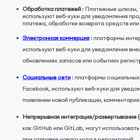
Обработка платежей
: Платежные шлюзы, т
используют веб-хуки для уведомления пр
платежа, обработке возврата средств или
Электронная коммерция
: платформы интер
используют веб-хуки для уведомления вне
обновлениях запасов или событиях регист
Социальные сети
: платформы социальных с
Facebook, используют веб-хуки для уведо
появлении новой публикации, комментария
Непрерывная интеграция/развертывание (
как GitHub или GitLab, могут использоват
при отправке нового кода в репозиторий.