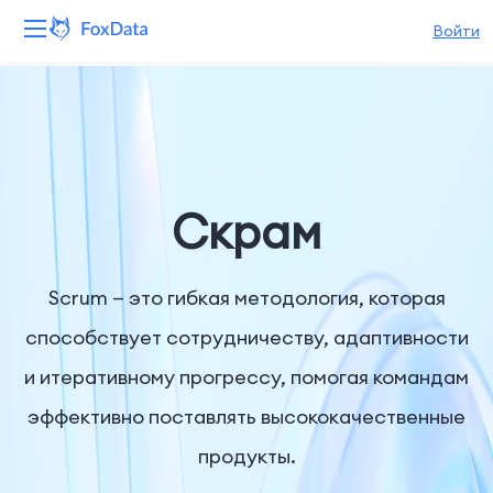
Войти
Платформа
Продукты
Решения
Скрам
Ресурсы
Scrum — это гибкая методология, которая
Цены
способствует сотрудничеству, адаптивности
и итеративному прогрессу, помогая командам
Компания
эффективно поставлять высококачественные
продукты.