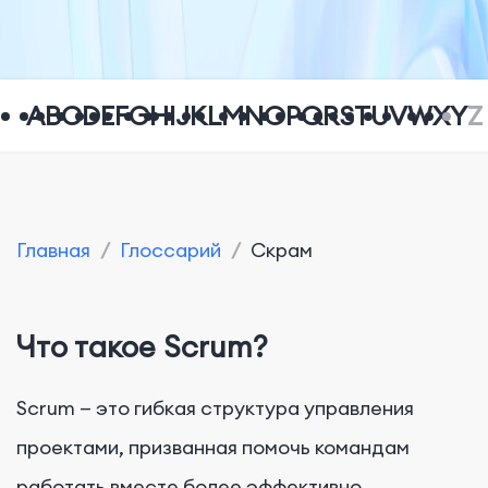
A
B
C
D
E
F
G
H
I
J
K
L
M
N
O
P
Q
R
S
T
U
V
W
X
Y
Z
Главная
/
Глоссарий
/
Скрам
Что
такое Scrum?
Scrum — это гибкая структура управления
проектами, призванная помочь командам
работать вместе более эффективно,