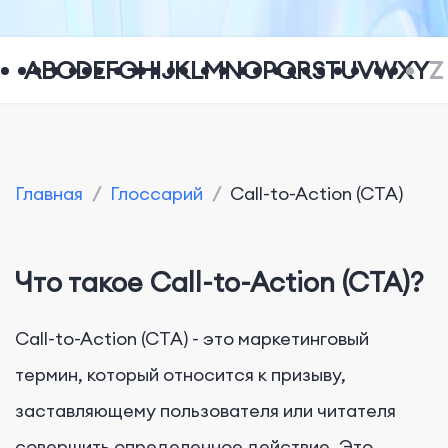
A
B
C
D
E
F
G
H
I
J
K
L
M
N
O
P
Q
R
S
T
U
V
W
X
Y
Z
Главная
/
Глоссарий
/
Call-to-Action (CTA)
Что такое Call-to-Action (CTA)?
Call-to-Action (CTA) - это маркетинговый
термин, который относится к призыву,
заставляющему пользователя или читателя
совершить определенное действие. Это