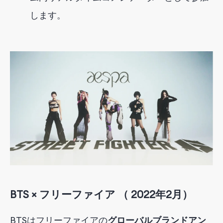
します。
BTS × フリーファイア
（
2022
年
2
月
）
BTSは
フリーファイアの
グローバルブランドアン