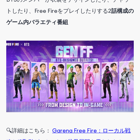
トしたり、Free Fireをプレイしたりする
2
話構成の
ゲーム内バラエティ番組
🔍
詳細
は
こちら
：
Garena Free Fire：ローカル戦