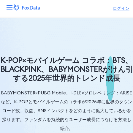
ログイン
プラットフォーム
製品
ソリューション
K-POP×モバイルゲーム コラボ：BTS、
BLACKPINK、BABYMONSTERがけん引
リソース
する2025年世界的トレンド成長
価格
BABYMONSTER×PUBG Mobile、I-DLE×ソロレベリング：ARISE
会社
など、K-POPとモバイルゲームのコラボが2025年に世界のダウン
ロード数、収益、SNSインパクトをどのように拡大しているかを
探ります。ファンダムを持続的なユーザー成長につなげる方法も
紹介。