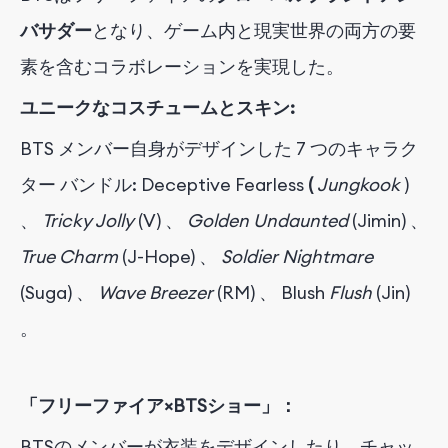
バサダー
となり
、ゲーム内と現実世界の両方の要
素を含むコラボレーションを実現
した。
ユニークなコスチュームとスキン:
BTS メンバー自身がデザインした 7 つのキャラク
ター バンドル:
Deceptive
Fearless
(
Jungkook
)
、
Tricky Jolly
(V)
、
Golden Undaunted
(Jimin)
、
True Charm
(J-Hope)
、
Soldier Nightmare
(Suga)
、
Wave Breezer
(RM)
、
Blush
Flush
(Jin)
。
「フリーファイア×BTSショー」：
BTSのメンバーが衣装をデザインしたり、チャッ