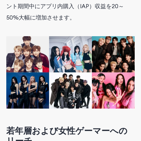
ント期間中に
アプリ内購入（IAP）収益を20～
50%大幅に
増加させます
。
若年
層
および
女性
ゲーマー
へ
の
リーチ