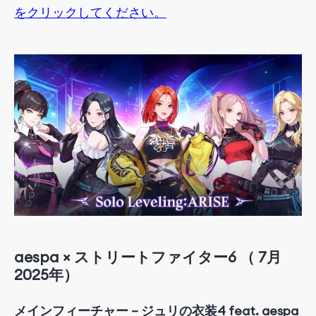
をクリックしてください。
aespa × ストリートファイター6
（
7
月
2025
年
）
メインフィーチャー – ジュリの衣装4 feat. aespa