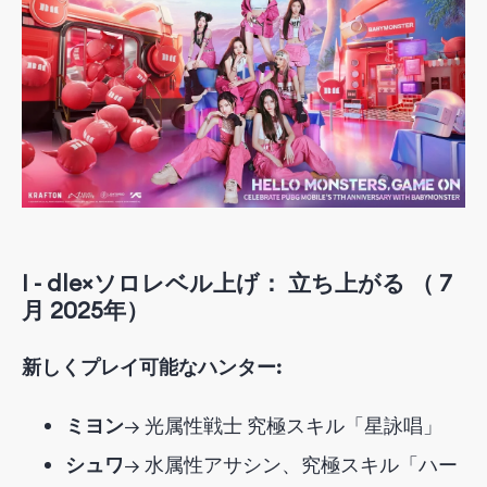
I
-
dle×ソロレベル上げ
：
立ち上がる
（
7
月
2025
年
）
新しくプレイ可能なハンター:
ミヨン
→ 光属性戦士 究極スキル「星詠唱」
シュワ
→ 水属性アサシン、究極スキル「ハー