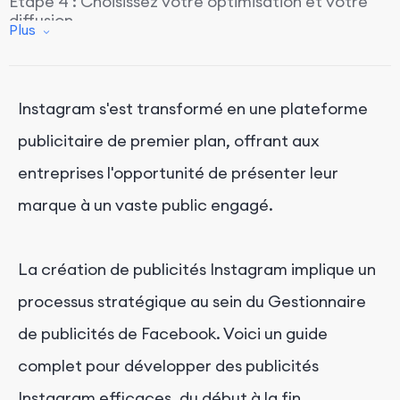
Étape 4 : Choisissez votre optimisation et votre
diffusion
Plus
Étape 5 : Définissez votre budget publicitaire et
votre planning
Étape 6 : Ciblez votre public
Instagram s'est transformé en une plateforme
Étape 7 : Choisissez vos emplacements
publicitaire de premier plan, offrant aux
publicitaires
entreprises l'opportunité de présenter leur
Étape 8 : Choisissez le format de vos publicités
marque à un vaste public engagé.
Instagram
Conclusion
La création de publicités Instagram implique un
processus stratégique au sein du Gestionnaire
de publicités de Facebook. Voici un guide
complet pour développer des publicités
Instagram efficaces, du début à la fin.