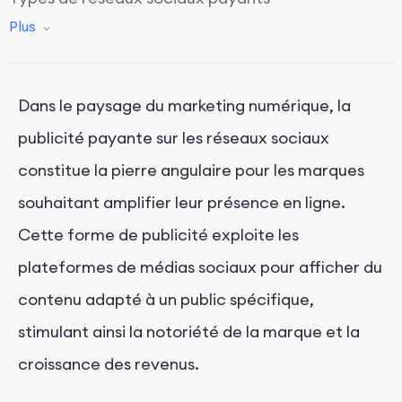
Plus
KPI clés des réseaux sociaux payants
Pourquoi les réseaux sociaux payants en valent la
peine
Dans le paysage du marketing numérique, la
Quel est le bon moment pour commencer à utiliser
les médias sociaux payants ?
publicité payante sur les réseaux sociaux
constitue la pierre angulaire pour les marques
souhaitant amplifier leur présence en ligne.
Cette forme de publicité exploite les
plateformes de médias sociaux pour afficher du
contenu adapté à un public spécifique,
stimulant ainsi la notoriété de la marque et la
croissance des revenus.