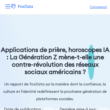
Connexion
Plateforme
Produits
Solutions
Applications de prière, horoscopes IA
: La Génération Z mène-t-elle une
Ressources
contre-révolution des réseaux
sociaux américains ?
Tarifs
Entreprise
Un rapport de FoxData sur la manière dont la confiance, la
culture et l'identité redéfinissent la prochaine génération de
plateformes sociales.
Date de publication :
Dernière mise à jour :