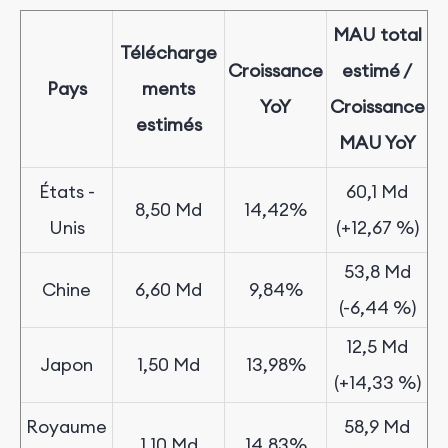
MAU total
T
élécharge
Croissance
estimé /
Pays
ments
YoY
Croissance
estimés
MAU YoY​​​​​
États
-
60,1 Md
8,50 Md
14,42%
Unis
(+12,67 %)
53,8 Md
Chine
6,60 Md
9,84%
(-6,44 %)
12,5 Md
Japon
1,50 Md
13,98%
(+14,33 %)
Royaume
58,9 Md
1,10 Md
14,83%