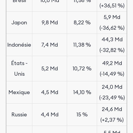
Brésil
10,0 Md
11,58 %
(+36,51 %)
5,9 Md
Japon
9,8 Md
8,22
%
(-36,62 %)
44,3 Md
Indonésie
7,4 Md
11,38 %
(-32,82 %)
États
-
49,2 Md
5,2 Md
10,72 %
Unis
(-14,49 %)
24,0 Md
Mexique
4,5 Md
14,10 %
(-23,49 %)
24,6 Md
Russie
4,4 Md
15 %
(+2,37 %)
5,5 Md