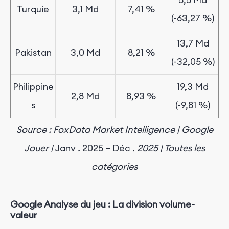
Turquie
3,1 Md
7,41 %
(-63,27 %)
13,7 Md
Pakistan
3,0 Md
8,21
%
(-32,05 %)
Philippine
19,3 Md
2,8 Md
8,93
%
s
(-9,81 %)
Source
:
FoxData
Market
Intelligence
|
Google
Jouer
|
Janv
.
2025 – Déc
.
2025 | Toutes les
catégories
Google
Analyse
du
jeu
:
La division volume-
valeur