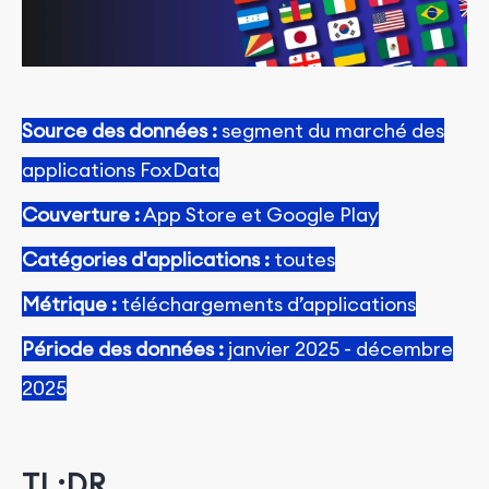
Source des données :
segment du marché des
applications FoxData
Couverture
:
App Store et Google Play
Catégories d'applications
:
toutes
Métrique :
téléchargements d’applications
Période des données :
janvier 2025 - décembre
2025
TL;DR