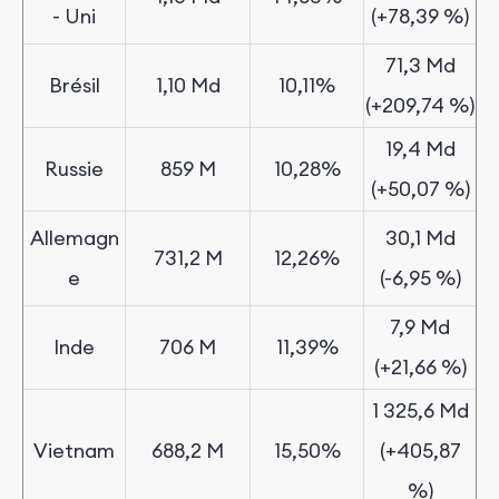
-
Uni
(+78,39 %)
71,3 Md
Brésil
1,10 Md
10,11%
(+209,74 %)
19,4 Md
Russie
8
5
9
M
10,28%
(+50,07 %)
Allemagn
30,1 Md
731,2 M
12,26%
e
(-6,95 %)
7,9 Md
Inde
7
0
6
M
11,39%
(+21,66 %)
1 325,6 Md
Vietnam
688,2 M
15,50%
(+405,87
%)