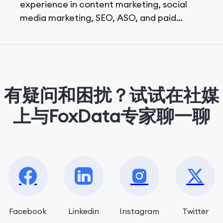
experience in content marketing, social
media marketing, SEO, ASO, and paid
advertising. On her days off, she enjoys
strolling around the city and sipping a
matcha latte.
有疑问和困扰？试试在社媒
上与FoxData专家聊一聊
Facebook
Linkedin
Instagram
Twitter