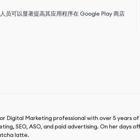
可以显著提高其应用程序在 Google Play 商店
ior Digital Marketing professional with over 5 years o
ing, SEO, ASO, and paid advertising. On her days off,
tcha latte.