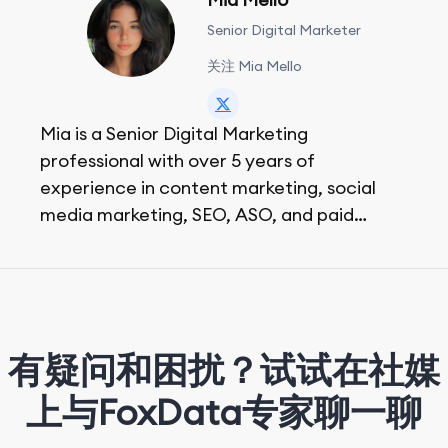
Senior Digital Marketer
关注 Mia Mello
Mia is a Senior Digital Marketing
professional with over 5 years of
experience in content marketing, social
media marketing, SEO, ASO, and paid
advertising. On her days off, she enjoys
strolling around the city and sipping a
matcha latte.
有疑问和困扰？试试在社媒
上与FoxData专家聊一聊