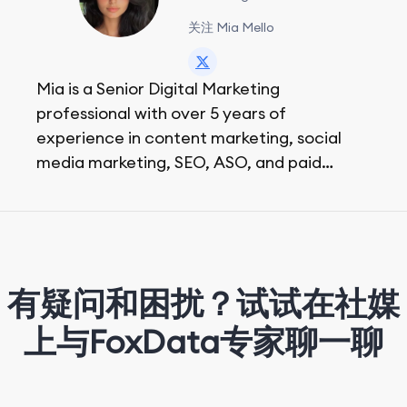
关注 Mia Mello
Mia is a Senior Digital Marketing
professional with over 5 years of
experience in content marketing, social
media marketing, SEO, ASO, and paid
advertising. On her days off, she enjoys
strolling around the city and sipping a
matcha latte.
有疑问和困扰？试试在社媒
上与FoxData专家聊一聊