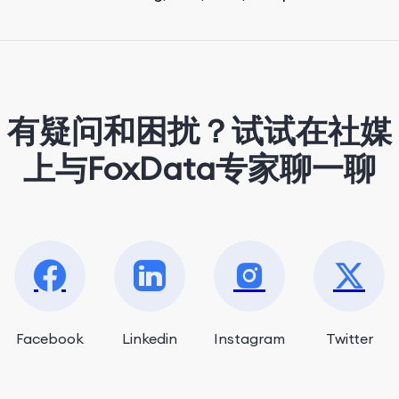
advertising. On her days off, she enjoys
strolling around the city and sipping a
matcha latte.
有疑问和困扰？试试在社媒
上与FoxData专家聊一聊
Facebook
Linkedin
Instagram
Twitter