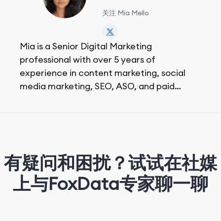
关注 Mia Mello
Mia is a Senior Digital Marketing
professional with over 5 years of
experience in content marketing, social
media marketing, SEO, ASO, and paid
advertising. On her days off, she enjoys
strolling around the city and sipping a
matcha latte.
有疑问和困扰？试试在社媒
上与FoxData专家聊一聊