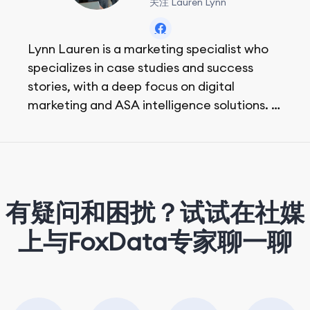
关注 Lauren Lynn
Lynn Lauren is a marketing specialist who
specializes in case studies and success
stories, with a deep focus on digital
marketing and ASA intelligence solutions.
She loves music, dancing, and food!
有疑问和困扰？试试在社媒
上与FoxData专家聊一聊