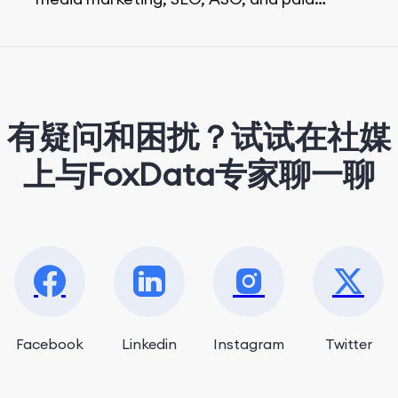
advertising. On her days off, she enjoys
strolling around the city and sipping a
matcha latte.
有疑问和困扰？试试在社媒
上与FoxData专家聊一聊
Facebook
Linkedin
Instagram
Twitter