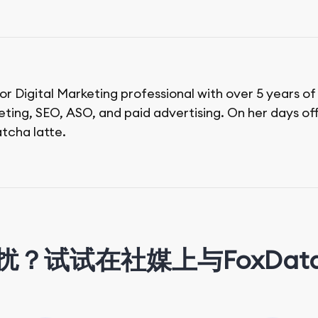
ior Digital Marketing professional with over 5 years o
ing, SEO, ASO, and paid advertising. On her days off,
tcha latte.
扰？试试在社媒上与FoxDat