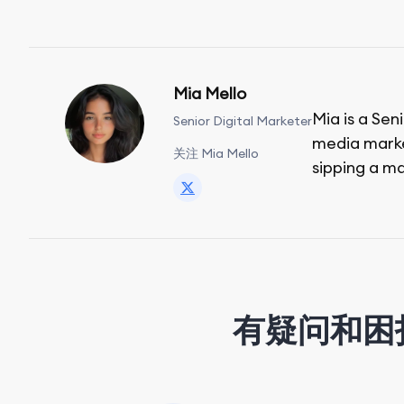
Mia Mello
Mia is a Sen
Senior Digital Marketer
media market
关注 Mia Mello
sipping a ma
有疑问和困