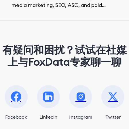
media marketing, SEO, ASO, and paid
advertising. On her days off, she enjoys
strolling around the city and sipping a
matcha latte.
有疑问和困扰？试试在社媒
上与FoxData专家聊一聊
Facebook
Linkedin
Instagram
Twitter