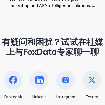
marketing and ASA intelligence solutions.
She loves music, dancing, and food!
有疑问和困扰？试试在社媒
上与FoxData专家聊一聊
Facebook
Linkedin
Instagram
Twitter