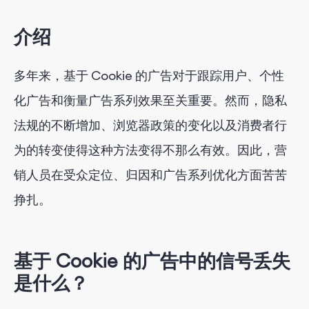
3. 广告拦截器的使用增加
介绍
4. 围墙花园的兴起
多年来，基于 Cookie 的广告对于跟踪用户、个性
5. 设备和浏览器碎片化
化广告和衡量广告系列效果至关重要。然而，隐私
法规的不断增加、浏览器政策的变化以及消费者行
对数字广告的影响
为的转变使得这种方法变得不那么有效。因此，营
销人员在受众定位、归因和广告系列优化方面苦苦
缓解信号损失的策略
挣扎。
1.
利用第一方数据
2.
采用情境广告和人工智能驱动的广告
基于 Cookie 的广告中的信号丢失
是什么？
3.
采用隐私保护技术