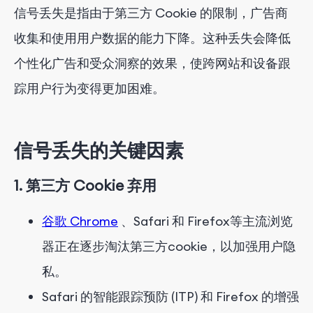
信号丢失是指由于第三方 Cookie 的限制，广告商
4.
探索统一 ID 和基于群组的定位
收集和使用用户数据的能力下降。这种丢失会降低
5.
实现服务器端跟踪和 CDP
个性化广告和受众洞察的效果，使跨网站和设备跟
踪用户行为变得更加困难。
6.
建立数据伙伴关系
结论
信号丢失
的
关键因素
1. 第三方 Cookie 弃用
谷歌 Chrome
、Safari 和 Firefox
等主流浏览
器
正在逐步淘汰第三方
cookie，以加强用户隐
私。
Safari 的智能跟踪预防 (ITP) 和 Firefox 的增强