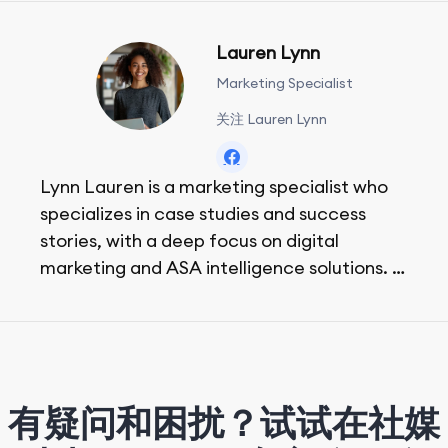
Lauren Lynn
Marketing Specialist
关注 Lauren Lynn
Lynn Lauren is a marketing specialist who
specializes in case studies and success
stories, with a deep focus on digital
marketing and ASA intelligence solutions.
She loves music, dancing, and food!
有疑问和困扰？试试在社媒