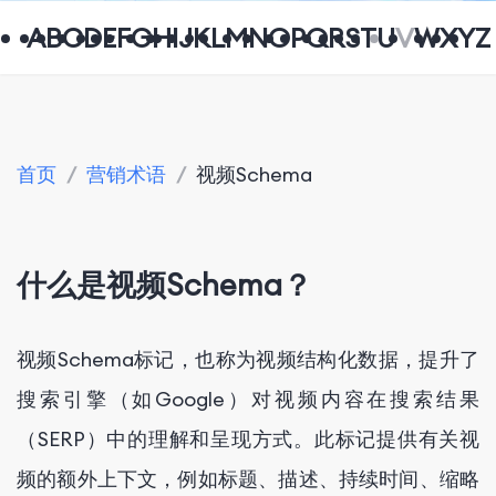
A
B
C
D
E
F
G
H
I
J
K
L
M
N
O
P
Q
R
S
T
U
V
W
X
Y
Z
首页
/
营销术语
/
视频Schema
什么是视频Schema？
视频Schema标记，也称为视频结构化数据，提升了
搜索引擎（如Google）对视频内容在搜索结果
（SERP）中的理解和呈现方式。此标记提供有关视
频的额外上下文，例如标题、描述、持续时间、缩略