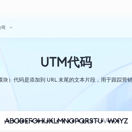
公司
UTM代码
 跟踪模块）代码是添加到 URL 末尾的文本片段，用于跟踪
A
B
C
D
E
F
G
H
I
J
K
L
M
N
O
P
Q
R
S
T
U
V
W
X
Y
Z