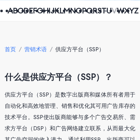
A
B
C
D
E
F
G
H
I
J
K
L
M
N
O
P
Q
R
S
T
U
V
W
X
Y
Z
首页
/
营销术语
/
供应方平台（SSP）
什么是供应方平台（SSP）？
供应方平台（SSP）是数字出版商和媒体所有者用于
自动化和高效地管理、销售和优化其可用广告库存的
技术平台。SSP使出版商能够与多个广告交易所、需
求方平台（DSP）和广告网络建立联系，从而最大化
其广告空间的收入潜力。通过利用SSP，出版商可以