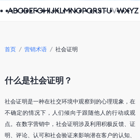
A
B
C
D
E
F
G
H
I
J
K
L
M
N
O
P
Q
R
S
T
U
V
W
X
Y
Z
首页
/
营销术语
/
社会证明
什么是社会证明？
社会证明是一种在社交环境中观察到的心理现象，在
不确定的情况下，人们倾向于跟随他人的行动或观
点。在数字营销中，社会证明涉及利用积极反馈、证
明、评论、认可和社会验证来影响潜在客户的认知、