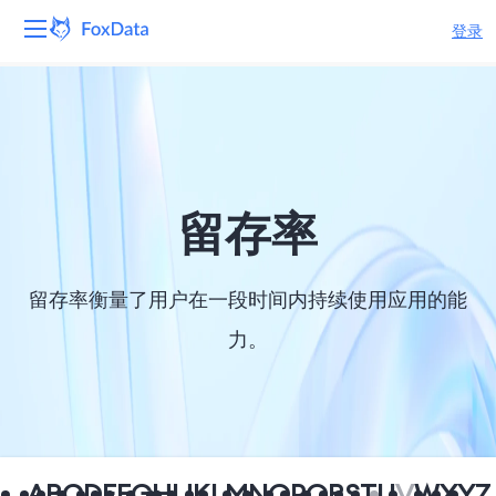
登录
平台
产品
解决方案
留存率
资源
留存率衡量了用户在一段时间内持续使用应用的能
定价
力。
公司
A
B
C
D
E
F
G
H
I
J
K
L
M
N
O
P
Q
R
S
T
U
V
W
X
Y
Z