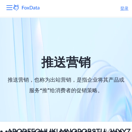
登录
平台
产品
解决方案
推送营销
资源
推送营销，也称为出站营销，是指企业将其产品或
定价
服务“推”给消费者的促销策略。
公司
A
B
C
D
E
F
G
H
I
J
K
L
M
N
O
P
Q
R
S
T
U
V
W
X
Y
Z