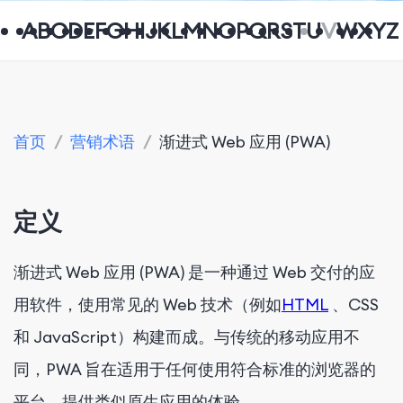
A
B
C
D
E
F
G
H
I
J
K
L
M
N
O
P
Q
R
S
T
U
V
W
X
Y
Z
首页
/
营销术语
/
渐进式 Web 应用 (PWA)
定义
渐进式 Web 应用 (PWA) 是一种通过 Web 交付的应
用软件，使用常见的 Web 技术（例如
HTML
、CSS
和 JavaScript）构建而成。与传统的移动应用不
同，PWA 旨在适用于任何使用符合标准的浏览器的
平台，提供类似原生应用的体验。