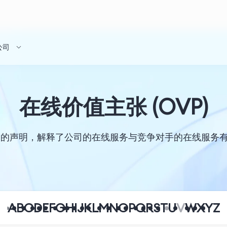
公司
在线价值主张 (OVP)
个明确的声明，解释了公司的在线服务与竞争对手的在线服
A
B
C
D
E
F
G
H
I
J
K
L
M
N
O
P
Q
R
S
T
U
V
W
X
Y
Z