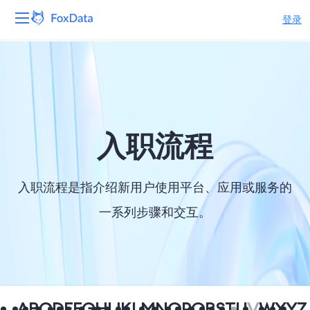
登录
平台
产品
解决方案
入职流程
资源
入职流程是指介绍新用户使用平台、应用或服务的
定价
一系列步骤和交互。
公司
A
B
C
D
E
F
G
H
I
J
K
L
M
N
O
P
Q
R
S
T
U
V
W
X
Y
Z