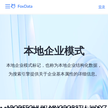
登录
平台
产品
解决方案
本地企业模式
资源
本地企业模式标记，也称为本地企业结构化数据，
定价
为搜索引擎提供关于企业基本属性的详细信息。
公司
A
B
C
D
E
F
G
H
I
J
K
L
M
N
O
P
Q
R
S
T
U
V
W
X
Y
Z