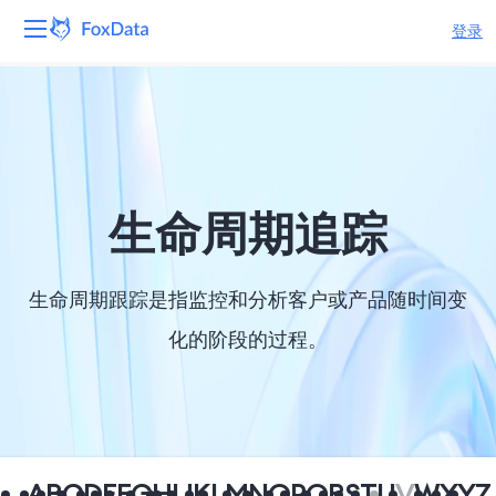
登录
平台
产品
解决方案
生命周期追踪
资源
生命周期跟踪是指监控和分析客户或产品随时间变
定价
化的阶段的过程。
公司
A
B
C
D
E
F
G
H
I
J
K
L
M
N
O
P
Q
R
S
T
U
V
W
X
Y
Z