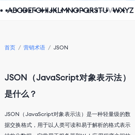
A
B
C
D
E
F
G
H
I
J
K
L
M
N
O
P
Q
R
S
T
U
V
W
X
Y
Z
首页
/
营销术语
/
JSON
JSON（JavaScript对象表示法）
是什么？
JSON（JavaScript对象表示法）是一种轻量级的数
据交换格式，用于以人类可读和易于解析的格式表示