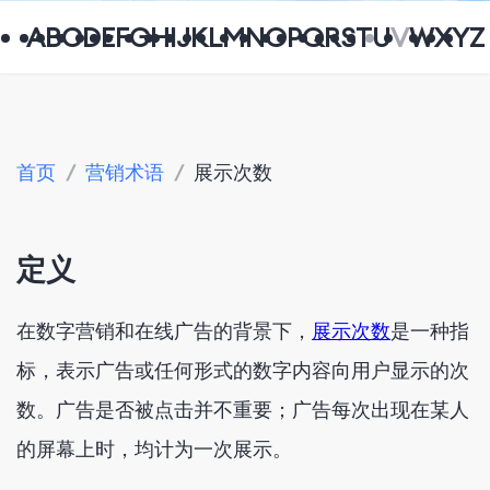
A
B
C
D
E
F
G
H
I
J
K
L
M
N
O
P
Q
R
S
T
U
V
W
X
Y
Z
首页
/
营销术语
/
展示次数
定义
在数字营销和在线广告的背景下，
展示次数
是一种指
标，表示广告或任何形式的数字内容向用户显示的次
数。广告是否被点击并不重要；广告每次出现在某人
的屏幕上时，均计为一次展示。