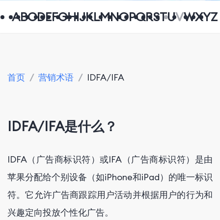
A
B
C
D
E
F
G
H
I
J
K
L
M
N
O
P
Q
R
S
T
U
V
W
X
Y
Z
首页
/
营销术语
/
IDFA/IFA
IDFA/IFA是什么？
IDFA（广告商标识符）或IFA（广告商标识符）是由
苹果分配给个别设备（如iPhone和iPad）的唯一标识
符。它允许广告商跟踪用户活动并根据用户的行为和
兴趣定向投放个性化广告。